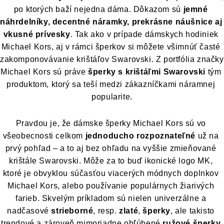
po ktorých baží nejedna dáma. Dôkazom sú 
jemné 
náhrdelníky, decentné náramky, prekrásne náušnice aj 
vkusné prívesky
. Tak ako v prípade dámskych hodiniek 
Michael Kors, aj v rámci šperkov si môžete všimnúť časté 
zakomponovávanie krištáľov Swarovski. Z portfólia značky 
Michael Kors sú práve 
šperky s krištáľmi Swarovski
 tým 
produktom, ktorý sa teší medzi zákazníčkami náramnej 
popularite.
Pravdou je, že dámske šperky Michael Kors sú vo 
všeobecnosti celkom 
jednoducho rozpoznateľné
 už na 
prvý pohľad – a to aj bez ohľadu na vyššie zmieňované 
krištále Swarovski. Môže za to buď ikonické logo MK, 
ktoré je obvyklou súčasťou viacerých módnych doplnkov 
Michael Kors, alebo používanie populárnych žiarivých 
farieb. Skvelým príkladom sú nielen univerzálne a 
nadčasové 
strieborné
, resp. 
zlaté
, 
šperky
, ale takisto 
trendové a zároveň mimoriadne obľúbené 
ružové šperky
.