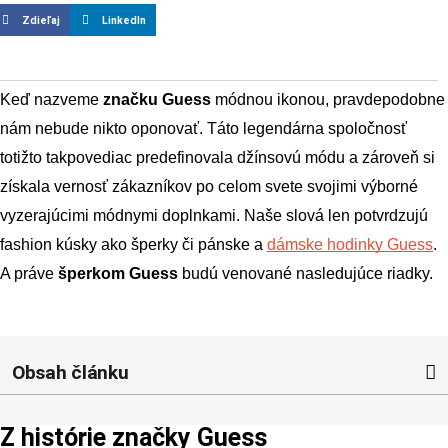
Zdieľaj
LinkedIn
Keď nazveme 
značku Guess
 módnou ikonou, pravdepodobne 
nám nebude nikto oponovať. Táto legendárna spoločnosť 
totižto takpovediac predefinovala džínsovú módu a zároveň si 
získala vernosť zákazníkov po celom svete svojimi výborné 
vyzerajúcimi módnymi doplnkami. Naše slová len potvrdzujú 
fashion kúsky ako šperky či pánske a
dámske hodinky Guess
. 
A práve 
šperkom Guess
 budú venované nasledujúce riadky.
Obsah článku
Z histórie značky Guess