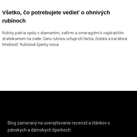
Všetko, čo potrebujete vedieť o ohnivých
rubínoch
Rubíny patria spolu s diamantmi, zafírmi a smaragdmi k najdrahším
drahokamom na svete. Cenu rubínov určuje ich farba, čistota a karátová
hmotnosť. Rubínové šperky nosia
Blog zameraný na uverejňovanie recenzií a článkov o
pánskych a dámskych šperkoch.