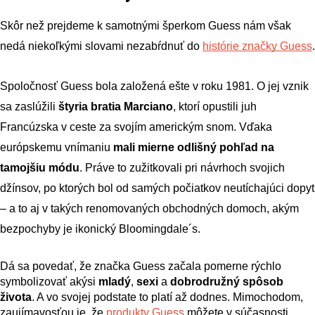
Skôr než prejdeme k samotnými šperkom Guess nám však 
nedá niekoľkými slovami nezabŕdnuť do
histórie značky Guess
.
Spoločnosť Guess bola založená ešte v roku 1981. O jej vznik 
sa zaslúžili 
štyria bratia Marciano
, ktorí opustili juh 
Francúzska v ceste za svojím americkým snom. Vďaka 
európskemu vnímaniu 
mali mierne odlišný pohľad na 
tamojšiu módu
. Práve to zužitkovali pri návrhoch svojich 
džínsov, po ktorých bol od samých počiatkov neutíchajúci dopyt 
– a to aj v takých renomovaných obchodných domoch, akým 
bezpochyby je ikonický Bloomingdale´s.
Dá sa povedať, že značka Guess začala pomerne rýchlo 
symbolizovať akýsi 
mladý
, 
sexi
 a 
dobrodružný spôsob 
života
. A vo svojej podstate to platí až dodnes. Mimochodom, 
zaujímavosťou je, že
produkty Guess
 môžete v súčasnosti 