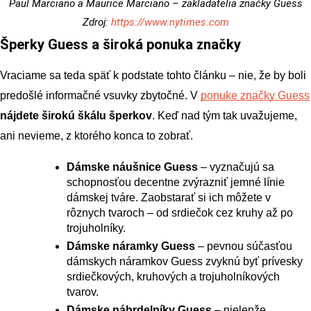
Paul Marciano a Maurice Marciano – zakladatelia značky Guess
Zdroj:
https://www.nytimes.com
Šperky Guess a široká ponuka značky
Vraciame sa teda späť k podstate tohto článku – nie, že by boli 
predošlé informačné vsuvky zbytočné. V 
ponuke značky Guess
nájdete širokú škálu šperkov
. Keď nad tým tak uvažujeme, 
ani nevieme, z ktorého konca to zobrať.
Dámske náušnice Guess
 – vyznačujú sa 
schopnosťou decentne zvýrazniť jemné línie 
dámskej tváre. Zaobstarať si ich môžete v 
rôznych tvaroch – od srdiečok cez kruhy až po 
trojuholníky.
Dámske náramky Guess
 – pevnou súčasťou 
dámskych náramkov Guess zvyknú byť prívesky 
srdiečkových, kruhových a trojuholníkových 
tvarov.
Dámske náhrdelníky Guess
 – nielenže 