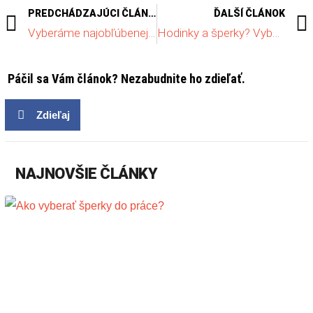
PREDCHÁDZAJÚCI ČLÁNOK
ĎALŠÍ ČLÁNOK
Vyberáme najobľúbenejšie strieborné náhrdelníky pre dámy
Hodinky a šperky? Vyberáme TOP kombinácie
Páčil sa Vám článok? Nezabudnite ho zdieľať.
Zdieľaj
NAJNOVŠIE ČLÁNKY