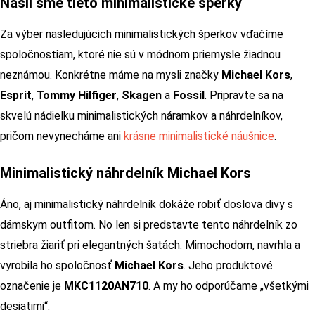
Našli sme tieto minimalistické šperky
Za výber nasledujúcich minimalistických šperkov vďačíme
spoločnostiam, ktoré nie sú v módnom priemysle žiadnou
neznámou. Konkrétne máme na mysli značky
Michael Kors
,
Esprit
,
Tommy Hilfiger
,
Skagen
a
Fossil
. Pripravte sa na
skvelú nádielku minimalistických náramkov a náhrdelníkov,
pričom nevynecháme ani
krásne minimalistické náušnice
.
Minimalistický náhrdelník Michael Kors
Áno, aj minimalistický náhrdelník dokáže robiť doslova divy s
dámskym outfitom. No len si predstavte tento náhrdelník zo
striebra žiariť pri elegantných šatách. Mimochodom, navrhla a
vyrobila ho spoločnosť
Michael Kors
. Jeho produktové
označenie je
MKC1120AN710
. A my ho odporúčame „všetkými
desiatimi“.