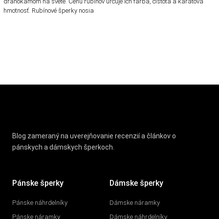
drahokamom na svete. Cenu rubínov určuje ich farba, čistota a karátová
hmotnosť. Rubínové šperky nosia
Blog zameraný na uverejňovanie recenzií a článkov o
pánskych a dámskych šperkoch.
Pánske šperky
Dámske šperky
Pánske náhrdelníky
Dámske náramky
Pánske náramky
Dámske náhrdelníky