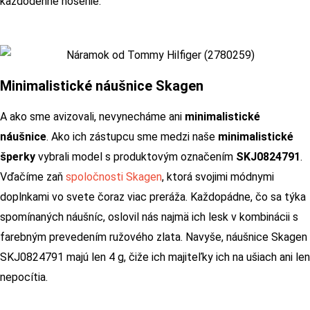
každodenné nosenie.
Minimalistické náušnice Skagen
A ako sme avizovali, nevynecháme ani
minimalistické
náušnice
. Ako ich zástupcu sme medzi naše
minimalistické
šperky
vybrali model s produktovým označením
SKJ0824791
.
Vďačíme zaň
spoločnosti Skagen
, ktorá svojimi módnymi
doplnkami vo svete čoraz viac preráža. Každopádne, čo sa týka
spomínaných náušníc, oslovil nás najmä ich lesk v kombinácii s
farebným prevedením ružového zlata. Navyše, náušnice Skagen
SKJ0824791 majú len 4 g, čiže ich majiteľky ich na ušiach ani len
nepocítia.