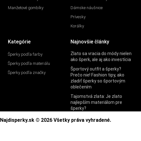
Manžetové gombíky
Dámske náušnice
Prívesky
Korálky
Kategórie
Najnovšie články
Zlato sa vracia do módy nielen
Šperky podľa farby
ako šperk, ale aj ako investícia
Šperky podľa materiálu
Športový outfit a šperky?
Šperky podľa značky
Prečo nie! Fashion tipy, ako
zladiť šperky so športovým
oblečením
Tajomstvá zlata: Je zlato
najlepším materiálom pre
šperky?
Najdisperky.sk © 2026 Všetky práva vyhradené.