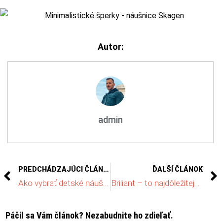
Autor:
admin
PREDCHÁDZAJÚCI ČLÁNOK
ĎALŠÍ ČLÁNOK
Ako vybrať detské náušnice? Riaďte sa 3 parametrami!
Briliant – to najdôležitejšie o tomto drahom kameni
Páčil sa Vám článok? Nezabudnite ho zdieľať.