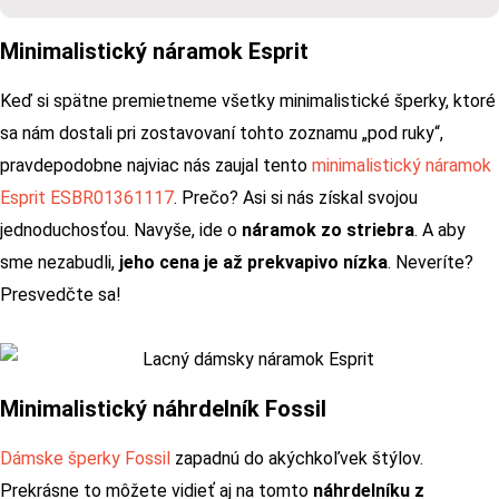
Minimalistický náramok Esprit
Keď si spätne premietneme všetky minimalistické šperky, ktoré
sa nám dostali pri zostavovaní tohto zoznamu „pod ruky“,
pravdepodobne najviac nás zaujal tento
minimalistický náramok
Esprit ESBR01361117
. Prečo? Asi si nás získal svojou
jednoduchosťou. Navyše, ide o
náramok zo striebra
. A aby
sme nezabudli,
jeho cena je až prekvapivo nízka
. Neveríte?
Presvedčte sa!
Minimalistický náhrdelník Fossil
Dámske šperky Fossil
zapadnú do akýchkoľvek štýlov.
Prekrásne to môžete vidieť aj na tomto
náhrdelníku z