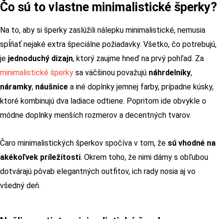
Čo sú to vlastne minimalistické šperky?
Na to, aby si šperky zaslúžili nálepku minimalistické, nemusia
spĺňať nejaké extra špeciálne požiadavky. Všetko, čo potrebujú,
je
jednoduchý dizajn
, ktorý zaujme hneď na prvý pohľad. Za
minimalistické šperky
sa väčšinou považujú
náhrdelníky
,
náramky
,
náušnice
a iné doplnky jemnej farby, prípadne kúsky,
ktoré kombinujú dva ladiace odtiene. Popritom ide obvykle o
módne doplnky menších rozmerov a decentných tvarov.
Čaro minimalistických šperkov spočíva v tom, že
sú vhodné na
akékoľvek príležitosti
. Okrem toho, že nimi dámy s obľubou
dotvárajú pôvab elegantných outfitov, ich rady nosia aj vo
všedný deň.