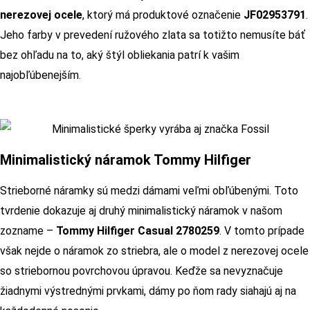
nerezovej ocele
, ktorý má produktové označenie
JF02953791
.
Jeho farby v prevedení ružového zlata sa totižto nemusíte báť
bez ohľadu na to, aký štýl obliekania patrí k vašim
najobľúbenejším.
Minimalistický náramok Tommy Hilfiger
Strieborné náramky sú medzi dámami veľmi obľúbenými. Toto
tvrdenie dokazuje aj druhý minimalistický náramok v našom
zozname –
Tommy Hilfiger Casual 2780259
. V tomto prípade
však nejde o náramok zo striebra, ale o model z nerezovej ocele
so striebornou povrchovou úpravou. Keďže sa nevyznačuje
žiadnymi výstrednými prvkami, dámy po ňom rady siahajú aj na