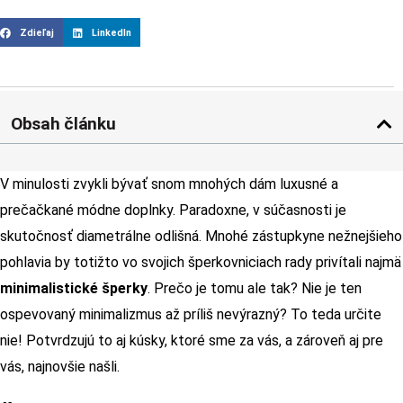
Zdieľaj
LinkedIn
Obsah článku
V minulosti zvykli bývať snom mnohých dám luxusné a
prečačkané módne doplnky. Paradoxne, v súčasnosti je
skutočnosť diametrálne odlišná. Mnohé zástupkyne nežnejšieho
pohlavia by totižto vo svojich šperkovniciach rady privítali najmä
minimalistické šperky
. Prečo je tomu ale tak? Nie je ten
ospevovaný minimalizmus až príliš nevýrazný? To teda určite
nie! Potvrdzujú to aj kúsky, ktoré sme za vás, a zároveň aj pre
vás, najnovšie našli.