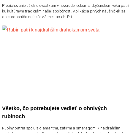
Prepichovanie ušiek dievčatkám v novorodeneckom a dojčenskom veku patrí
ku kultúrnym tradíciám našej spoločnosti. Aplikácia prvých náušničiek sa
dnes odporúča najskôr v 3 mesiacoch. Pri
Všetko, čo potrebujete vedieť o ohnivých
rubínoch
Rubíny patria spolu s diamantmi, zafírmi a smaragdmi k najdrahším